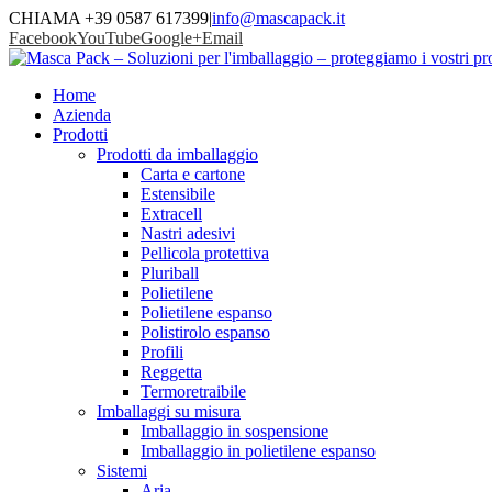
CHIAMA +39 0587 617399
|
info@mascapack.it
Facebook
YouTube
Google+
Email
Home
Azienda
Prodotti
Prodotti da imballaggio
Carta e cartone
Estensibile
Extracell
Nastri adesivi
Pellicola protettiva
Pluriball
Polietilene
Polietilene espanso
Polistirolo espanso
Profili
Reggetta
Termoretraibile
Imballaggi su misura
Imballaggio in sospensione
Imballaggio in polietilene espanso
Sistemi
Aria