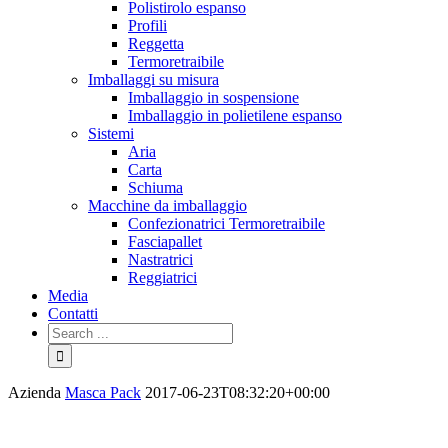
Polistirolo espanso
Profili
Reggetta
Termoretraibile
Imballaggi su misura
Imballaggio in sospensione
Imballaggio in polietilene espanso
Sistemi
Aria
Carta
Schiuma
Macchine da imballaggio
Confezionatrici Termoretraibile
Fasciapallet
Nastratrici
Reggiatrici
Media
Contatti
Azienda
Masca Pack
2017-06-23T08:32:20+00:00