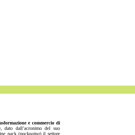
asformazione e commercio di
, dato dall’acronimo del suo
mine pack (
packaging
) il settore