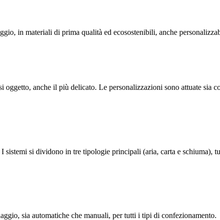
o, in materiali di prima qualità ed ecosostenibili, anche personalizzab
i oggetto, anche il più delicato. Le personalizzazioni sono attuate sia c
I sistemi si dividono in tre tipologie principali (aria, carta e schiuma), t
gio, sia automatiche che manuali, per tutti i tipi di confezionamento.