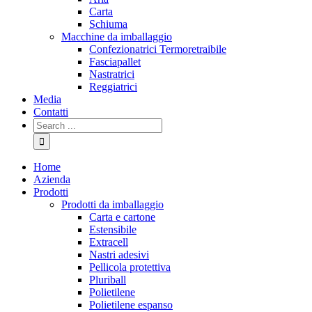
Carta
Schiuma
Macchine da imballaggio
Confezionatrici Termoretraibile
Fasciapallet
Nastratrici
Reggiatrici
Media
Contatti
Home
Azienda
Prodotti
Prodotti da imballaggio
Carta e cartone
Estensibile
Extracell
Nastri adesivi
Pellicola protettiva
Pluriball
Polietilene
Polietilene espanso