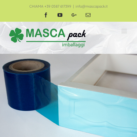
CHIAMA +39 0587 617399
|
info@mascapack.it
Facebook
YouTube
Google+
Email