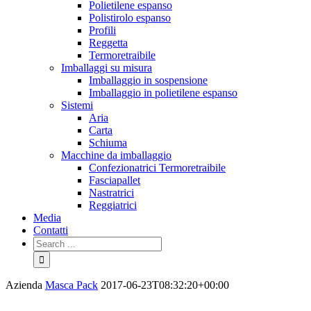
Polietilene espanso
Polistirolo espanso
Profili
Reggetta
Termoretraibile
Imballaggi su misura
Imballaggio in sospensione
Imballaggio in polietilene espanso
Sistemi
Aria
Carta
Schiuma
Macchine da imballaggio
Confezionatrici Termoretraibile
Fasciapallet
Nastratrici
Reggiatrici
Media
Contatti
Azienda
Masca Pack
2017-06-23T08:32:20+00:00