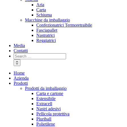
Aria
Carta
Schiuma
Macchine da imballaggio
Confezionatrici Termoretraibile
Fasciapallet
Nastratrici
Reggiatrici
Media
Contatti
Home
Azienda
Prodotti
Prodotti da imballaggio
Carta e cartone
Estensibile
Extracell
Nastri adesivi
Pellicola protettiva
Pluriball
Polietilene