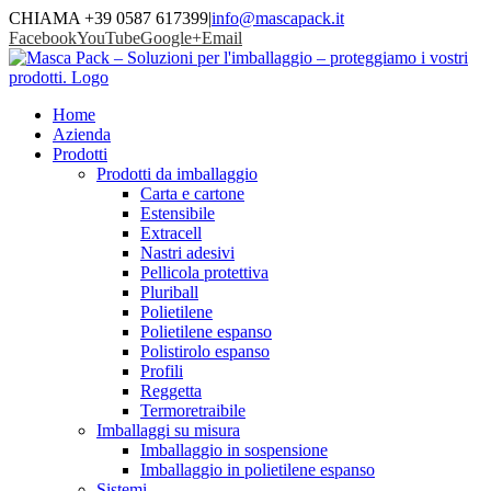
CHIAMA +39 0587 617399
|
info@mascapack.it
Facebook
YouTube
Google+
Email
Home
Azienda
Prodotti
Prodotti da imballaggio
Carta e cartone
Estensibile
Extracell
Nastri adesivi
Pellicola protettiva
Pluriball
Polietilene
Polietilene espanso
Polistirolo espanso
Profili
Reggetta
Termoretraibile
Imballaggi su misura
Imballaggio in sospensione
Imballaggio in polietilene espanso
Sistemi