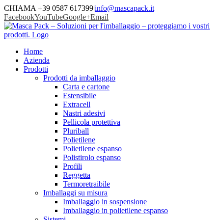
CHIAMA +39 0587 617399
|
info@mascapack.it
Facebook
YouTube
Google+
Email
Home
Azienda
Prodotti
Prodotti da imballaggio
Carta e cartone
Estensibile
Extracell
Nastri adesivi
Pellicola protettiva
Pluriball
Polietilene
Polietilene espanso
Polistirolo espanso
Profili
Reggetta
Termoretraibile
Imballaggi su misura
Imballaggio in sospensione
Imballaggio in polietilene espanso
Sistemi