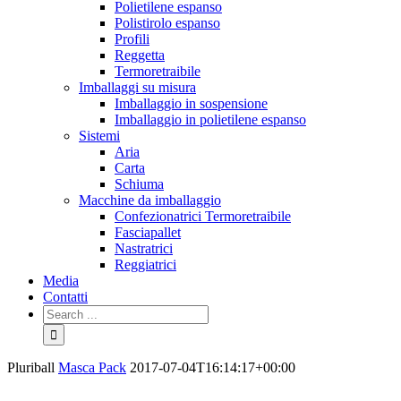
Polietilene espanso
Polistirolo espanso
Profili
Reggetta
Termoretraibile
Imballaggi su misura
Imballaggio in sospensione
Imballaggio in polietilene espanso
Sistemi
Aria
Carta
Schiuma
Macchine da imballaggio
Confezionatrici Termoretraibile
Fasciapallet
Nastratrici
Reggiatrici
Media
Contatti
Pluriball
Masca Pack
2017-07-04T16:14:17+00:00