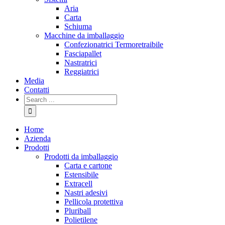
Aria
Carta
Schiuma
Macchine da imballaggio
Confezionatrici Termoretraibile
Fasciapallet
Nastratrici
Reggiatrici
Media
Contatti
Home
Azienda
Prodotti
Prodotti da imballaggio
Carta e cartone
Estensibile
Extracell
Nastri adesivi
Pellicola protettiva
Pluriball
Polietilene