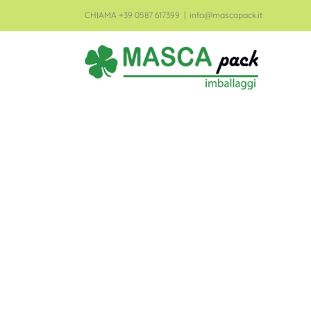
CHIAMA +39 0587 617399
|
info@mascapack.it