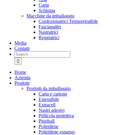
Carta
Schiuma
Macchine da imballaggio
Confezionatrici Termoretraibile
Fasciapallet
Nastratrici
Reggiatrici
Media
Contatti
Home
Azienda
Prodotti
Prodotti da imballaggio
Carta e cartone
Estensibile
Extracell
Nastri adesivi
Pellicola protettiva
Pluriball
Polietilene
Polietilene espanso