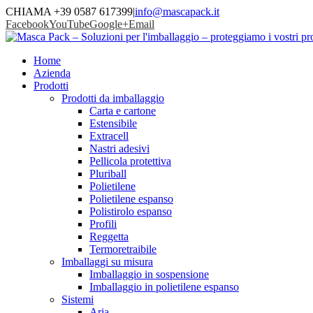
CHIAMA +39 0587 617399
|
info@mascapack.it
Facebook
YouTube
Google+
Email
Home
Azienda
Prodotti
Prodotti da imballaggio
Carta e cartone
Estensibile
Extracell
Nastri adesivi
Pellicola protettiva
Pluriball
Polietilene
Polietilene espanso
Polistirolo espanso
Profili
Reggetta
Termoretraibile
Imballaggi su misura
Imballaggio in sospensione
Imballaggio in polietilene espanso
Sistemi
Aria