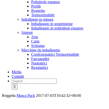
Polistirolo espanso
Profili
Reggetta
Termoretraibile
Imballaggi su misura
Imballaggio in sospensione
Imballaggio in polietilene espanso
Sistemi
Aria
Carta
Schiuma
Macchine da imballaggio
Confezionatrici Termoretraibile
Fasciapallet
Nastratrici
Reggiatrici
Media
Contatti
Reggetta
Masca Pack
2017-07-03T10:42:32+00:00