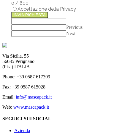
0
/
800
Accettazione della Privacy
INVIA RICHIESTA
Previous
Next
Via Sicilia, 55
56035 Perignano
(Pisa) ITALIA
Phone: +39 0587 617399
Fax: +39 0587 615028
Email:
info@mascapack.it
Web:
www.mascapack.it
SEGUICI SUI SOCIAL
Azienda