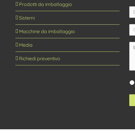
Sistemi
Macchine da imballaggio
Media
Richiedi preventivo
MASCA Pack ©
2026 | P.I. 02185170509 | Design by
CreativikLab.com