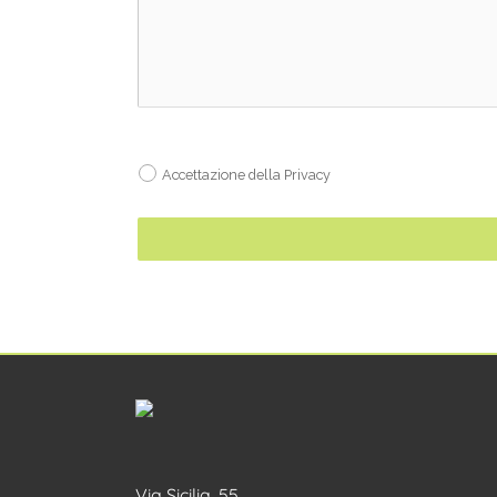
Accettazione della Privacy
Via Sicilia, 55
56035 Perignano
(Pisa) ITALIA